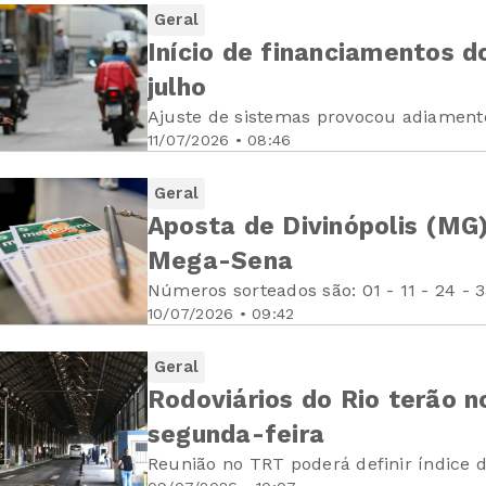
Geral
Início de financiamentos d
julho
Ajuste de sistemas provocou adiamento
11/07/2026 • 08:46
Geral
Aposta de Divinópolis (MG
Mega-Sena
Números sorteados são: 01 - 11 - 24 - 3
10/07/2026 • 09:42
Geral
Rodoviários do Rio terão 
segunda-feira
Reunião no TRT poderá definir índice d