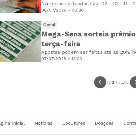
Números sorteados são: 02 - 10 - 11 - 2
08/07/2026 • 08:26
Geral
Mega-Sena sorteia prêmio
terça-feira
Apostas podem ser feitas até as 20h, ho
07/07/2026 • 12:03
1
2
3
4
5
...
63
gina Inicial
Notícias
Locutores
Doações
Conta