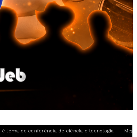
 conferência de ciência e tecnologia
Mega Sena acum