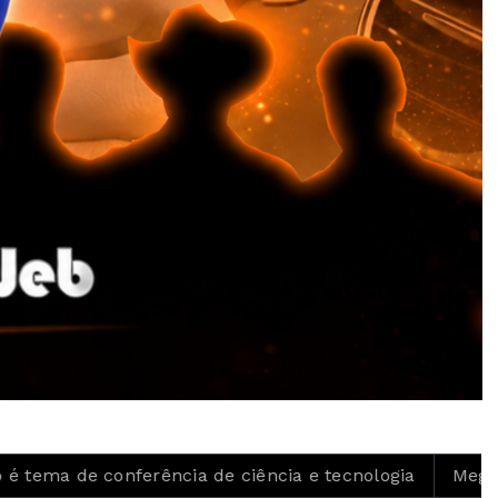
erência de ciência e tecnologia
Mega Sena acumula 