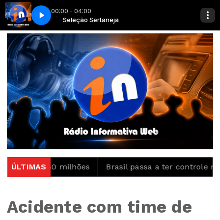
00:00 - 04:00
a minha mente
Seleção Sertaneja
Xand Avião - Ela aperta a minha mente
a R$ 150 milhões
ÚLTIMAS
Brasil passa a ter controle maior 
Acidente com time de