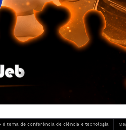
onferência de ciência e tecnologia
Mega Sena acumu