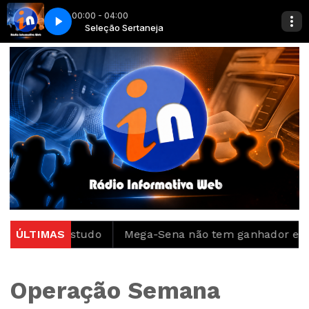
00:00 - 04:00
mas quase
Seleção Sertaneja
Israel & Rodolffo - Não, mas quase
aponta estudo
ÚLTIMAS
Mega-Sena não tem ganhador e prêmio
Operação Semana