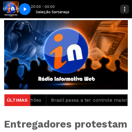
20:00 - 00:00
 Óculos escuro
Seleção Sertaneja
Ney dos Santos & Joaquim Reis - Óculos escuro
0 milhões
ÚLTIMAS
Brasil passa a ter controle maior sobre p
Entregadores protestam