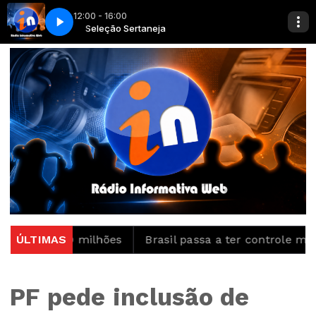
12:00 - 16:00
Seleção Sertaneja
Luíza & Maurílio - Nega
 R$ 150 milhões
ÚLTIMAS
Brasil passa a ter controle maior s
PF pede inclusão de